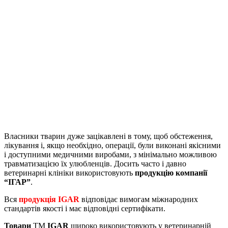
Власники тварин дуже зацікавлені в тому, щоб обстеження,
лікування і, якщо необхідно, операції, були виконані якісними
і доступними медичними виробами, з мінімально можливою
травматизацією їх улюбленців. Досить часто і давно
ветеринарні клініки використовують
продукцію компанії
“ІГАР”
.
Вся
продукція IGAR
відповідає вимогам міжнародних
стандартів якості і має відповідні сертифікати.
Товари
ТМ
IGAR
широко використовують у ветеринарній