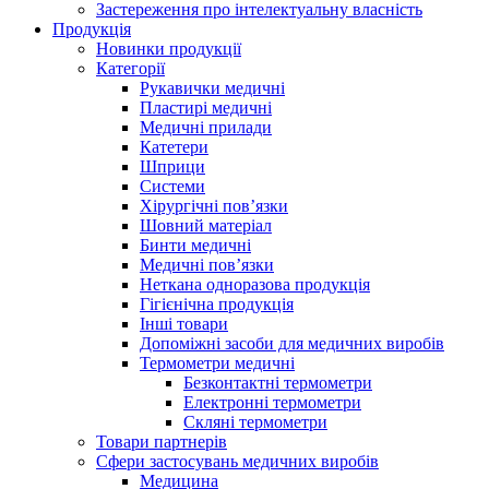
Застереження про інтелектуальну власність
Продукція
Новинки продукції
Категорії
Рукавички медичні
Пластирі медичні
Медичні прилади
Катетери
Шприци
Системи
Хірургічні пов’язки
Шовний матеріал
Бинти медичні
Медичні пов’язки
Неткана одноразова продукція
Гігієнічна продукція
Iнші товари
Допоміжні засоби для медичних виробів
Термометри медичні
Безконтактні термометри
Електронні термометри
Скляні термометри
Товари партнерів
Сфери застосувань медичних виробів
Медицина