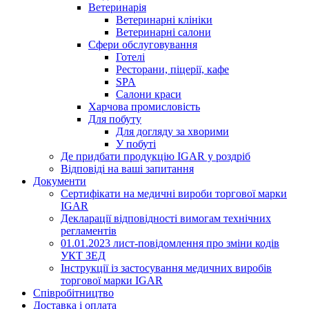
Ветеринарiя
Ветеринарнi клiнiки
Ветеринарнi салони
Сфери обслуговування
Готелі
Ресторани, пiцерії, кафе
SPA
Салони краси
Харчова промисловість
Для побуту
Для догляду за хворими
У побутi
Де придбати продукцію IGAR у роздріб
Вiдповiдi на вашi запитання
Документи
Сертифікати на медичні вироби торгової марки
IGAR
Декларації відповідності вимогам технічних
регламентів
01.01.2023 лист-повідомлення про зміни кодів
УКТ ЗЕД
Інструкції із застосування медичних виробів
торгової марки IGAR
Співробітництво
Доставка і оплата