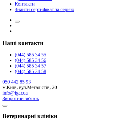
Контакти
Знайти сертифікат за серією
Наші контакти
(044) 585 34 55
(044) 585 34 56
(044) 585 34 57
(044) 585 34 58
050 442 85 93
м.Київ, вул.Металістів, 20
info@igar.ua
Зворотній зв'язок
Ветеринарнi клiнiки