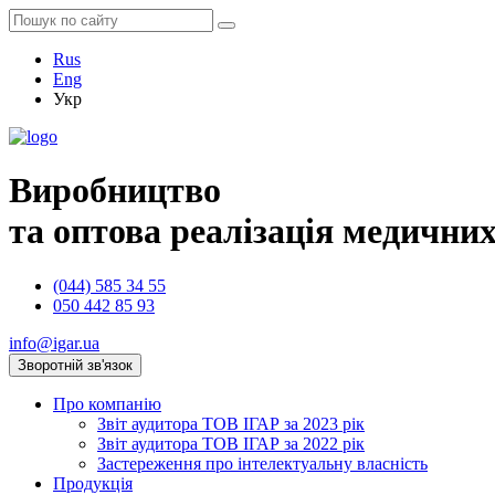
Rus
Eng
Укр
Виробництво
та оптова реалізація медичних
(044) 585 34 55
050 442 85 93
info@igar.ua
Зворотній зв'язок
Про компанію
Звіт аудитора ТОВ ІГАР за 2023 рік
Звіт аудитора ТОВ ІГАР за 2022 рік
Застереження про інтелектуальну власність
Продукція