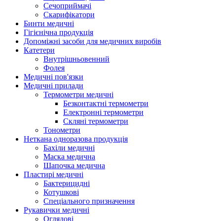
Сечоприймачі
Скарифікатори
Бинти медичні
Гігієнічна продукція
Допоміжні засоби для медичних виробів
Катетери
Внутрішньовенний
Фолея
Медичні пов'язки
Медичні прилади
Термометри медичні
Безконтактні термометри
Електронні термометри
Скляні термометри
Тонометри
Неткана одноразова продукція
Бахіли медичні
Маска медична
Шапочка медична
Пластирі медичні
Бактерицидні
Котушкові
Спеціального призначення
Рукавички медичні
Оглядові