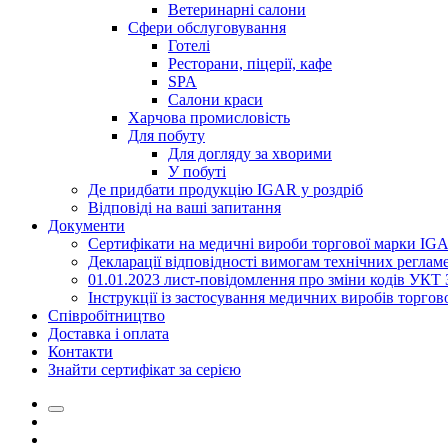
Ветеринарнi салони
Сфери обслуговування
Готелі
Ресторани, пiцерії, кафе
SPA
Салони краси
Харчова промисловість
Для побуту
Для догляду за хворими
У побутi
Де придбати продукцію IGAR у роздріб
Вiдповiдi на вашi запитання
Документи
Сертифікати на медичні вироби торгової марки IG
Декларації відповідності вимогам технічних реглам
01.01.2023 лист-повідомлення про зміни кодів УКТ
Інструкції із застосування медичних виробів торго
Співробітництво
Доставка і оплата
Контакти
Знайти сертифікат за серією