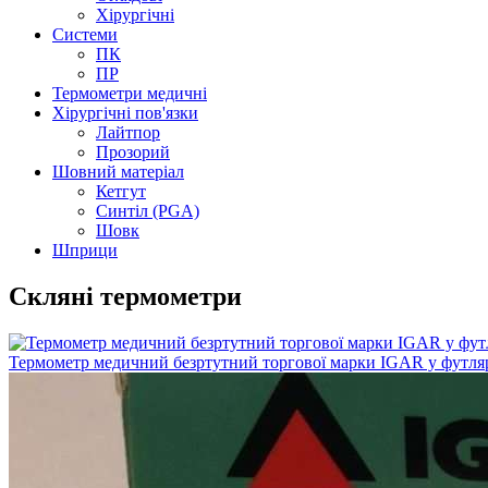
Хірургічні
Системи
ПК
ПР
Термометри медичні
Хірургічні пов'язки
Лайтпор
Прозорий
Шовний матеріал
Кетгут
Синтіл (PGA)
Шовк
Шприци
Скляні термометри
Термометр медичний безртутний торгової марки IGAR у футляр