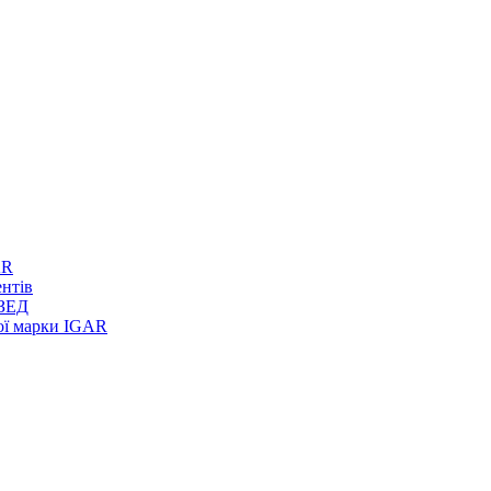
AR
ентів
 ЗЕД
вої марки IGAR