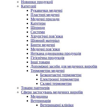
Новинки продукції
Категорії
Рукавички медичні
Пластирі медичні
Медичні прилади
Катетери
Шприци
Системи
Хірургічні пов’язки
Шовний матеріал
Бинти медичні
Медичні пов’язки
Неткана одноразова продукція
Гігієнічна продукція
Iнші товари
Допоміжні засоби для медичних виробів
Термометри медичні
Безконтактні термометри
Електронні термометри
Скляні термометри
Товари партнерів
Сфери застосувань медичних виробів
Медицина
Ветеринарiя
Ветеринарнi клiнiки