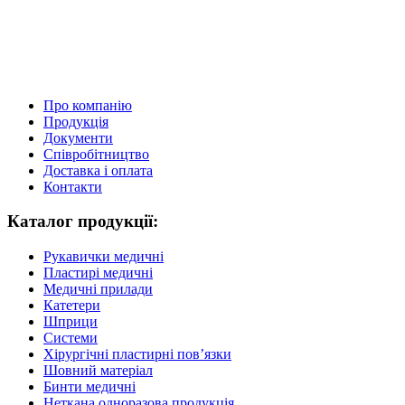
Про компанію
Продукція
Документи
Співробітництво
Доставка і оплата
Контакти
Каталог продукції:
Рукавички медичні
Пластирі медичні
Медичні прилади
Катетери
Шприци
Системи
Хірургічні пластирні пов’язки
Шовний матеріал
Бинти медичні
Неткана одноразова продукція