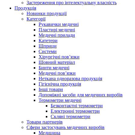
Застереження про інтелектуальну власність
Продукція
Новинки продукції
Категорії
Рукавички медичні
Пластирі медичні
Медичні прилади
Катетери
Шприци
Системи
Хірургічні пов’язки
Шовний матеріал
Бинти медичні
Медичні пов’язки
Неткана одноразова продукція
Гігієнічна продукція
Iнші товари
Допоміжні засоби для медичних виробів
Термометри медичні
Безконтактні термометри
Електронні термометри
Скляні термометри
Товари партнерів
Сфери застосувань медичних виробів
Медицина