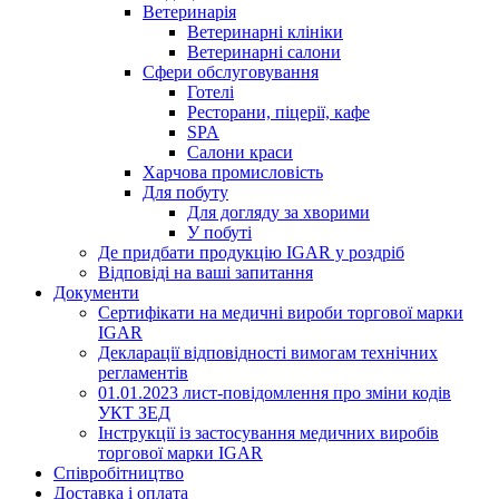
Ветеринарiя
Ветеринарнi клiнiки
Ветеринарнi салони
Сфери обслуговування
Готелі
Ресторани, пiцерії, кафе
SPA
Салони краси
Харчова промисловість
Для побуту
Для догляду за хворими
У побутi
Де придбати продукцію IGAR у роздріб
Вiдповiдi на вашi запитання
Документи
Сертифікати на медичні вироби торгової марки
IGAR
Декларації відповідності вимогам технічних
регламентів
01.01.2023 лист-повідомлення про зміни кодів
УКТ ЗЕД
Інструкції із застосування медичних виробів
торгової марки IGAR
Співробітництво
Доставка і оплата