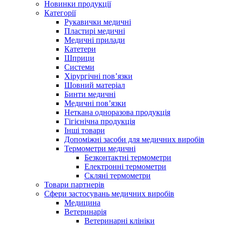
Новинки продукції
Категорії
Рукавички медичні
Пластирі медичні
Медичні прилади
Катетери
Шприци
Системи
Хірургічні пов’язки
Шовний матеріал
Бинти медичні
Медичні пов’язки
Неткана одноразова продукція
Гігієнічна продукція
Iнші товари
Допоміжні засоби для медичних виробів
Термометри медичні
Безконтактні термометри
Електронні термометри
Скляні термометри
Товари партнерів
Сфери застосувань медичних виробів
Медицина
Ветеринарiя
Ветеринарнi клiнiки