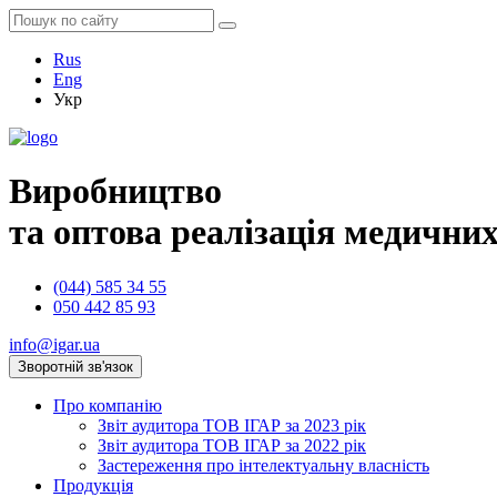
Rus
Eng
Укр
Виробництво
та оптова реалізація медичних
(044) 585 34 55
050 442 85 93
info@igar.ua
Зворотній зв'язок
Про компанію
Звіт аудитора ТОВ ІГАР за 2023 рік
Звіт аудитора ТОВ ІГАР за 2022 рік
Застереження про інтелектуальну власність
Продукція