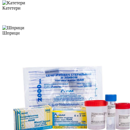
Катетери
Шприци