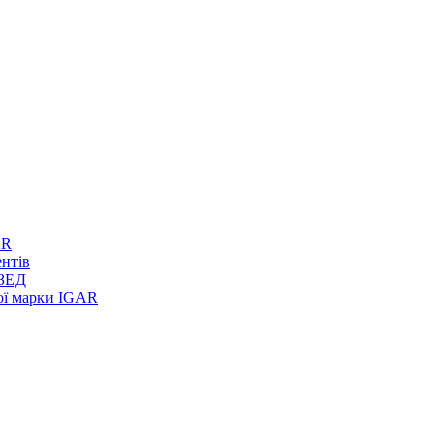
AR
ентів
 ЗЕД
вої марки IGAR