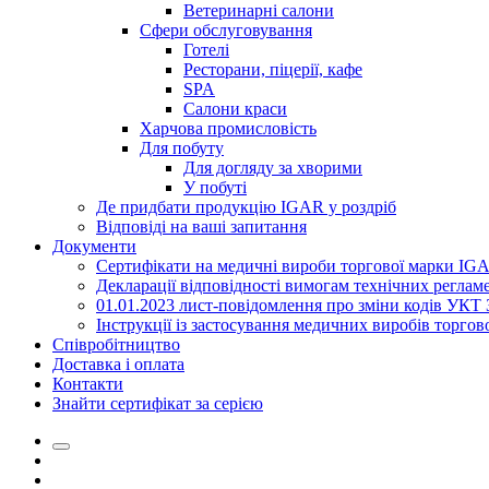
Ветеринарнi салони
Сфери обслуговування
Готелі
Ресторани, пiцерії, кафе
SPA
Салони краси
Харчова промисловість
Для побуту
Для догляду за хворими
У побутi
Де придбати продукцію IGAR у роздріб
Вiдповiдi на вашi запитання
Документи
Сертифікати на медичні вироби торгової марки IG
Декларації відповідності вимогам технічних реглам
01.01.2023 лист-повідомлення про зміни кодів УКТ
Інструкції із застосування медичних виробів торго
Співробітництво
Доставка і оплата
Контакти
Знайти сертифікат за серією