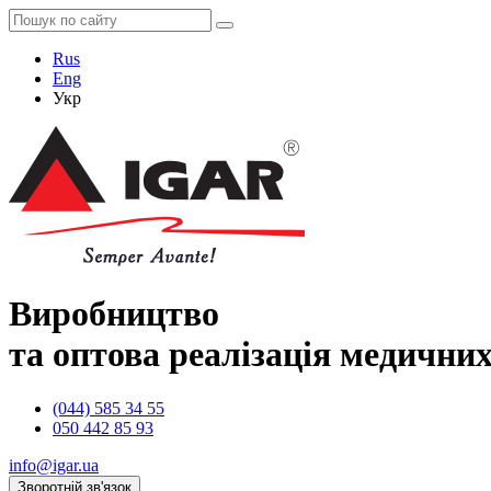
Rus
Eng
Укр
Виробництво
та оптова реалізація медичних
(044) 585 34 55
050 442 85 93
info@igar.ua
Зворотній зв'язок