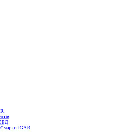
AR
ентів
 ЗЕД
вої марки IGAR