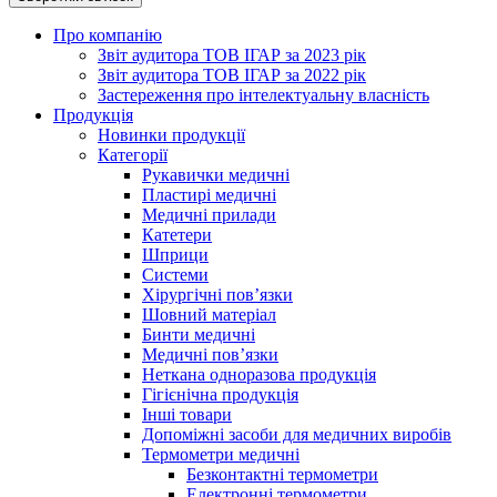
Про компанію
Звіт аудитора ТОВ ІГАР за 2023 рік
Звіт аудитора ТОВ ІГАР за 2022 рік
Застереження про інтелектуальну власність
Продукція
Новинки продукції
Категорії
Рукавички медичні
Пластирі медичні
Медичні прилади
Катетери
Шприци
Системи
Хірургічні пов’язки
Шовний матеріал
Бинти медичні
Медичні пов’язки
Неткана одноразова продукція
Гігієнічна продукція
Iнші товари
Допоміжні засоби для медичних виробів
Термометри медичні
Безконтактні термометри
Електронні термометри