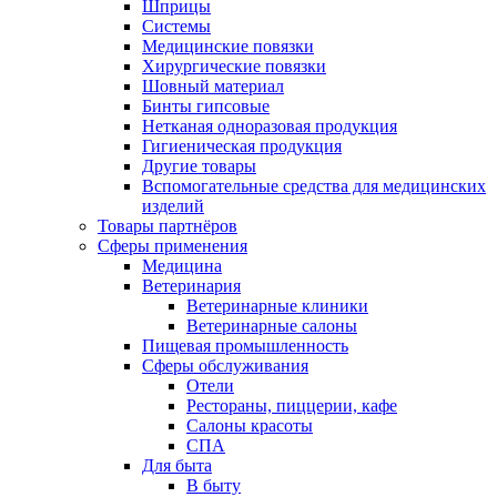
Шприцы
Системы
Медицинские повязки
Хирургические повязки
Шовный материал
Бинты гипсовые
Нетканая одноразовая продукция
Гигиеническая продукция
Другие товары
Вспомогательные средства для медицинских
изделий
Товары партнёров
Сферы применения
Медицина
Ветеринария
Ветеринарные клиники
Ветеринарные салоны
Пищевая промышленность
Сферы обслуживания
Отели
Рестораны, пиццерии, кафе
Салоны красоты
СПА
Для быта
В быту