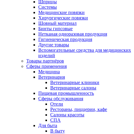
Шприцы
Системы
Медицинские повязки
Хирургические повязки
Шовный материал
Бинты гипсовые
Нетканая одноразовая продукция
Гигиеническая продукция
Другие товары
Вспомогательные средства для медицинских
изделий
Товары партнёров
Сферы применения
Медицина
Ветеринария
Ветеринарные клиники
Ветеринарные салоны
Пищевая промышленность
Сферы обслуживания
Отели
Рестораны, пиццерии, кафе
Салоны красоты
СПА
Для быта
В быту