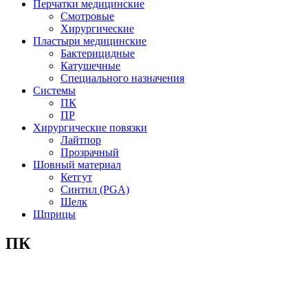
Перчатки медицинские
Смотровые
Хирургические
Пластыри медицинские
Бактерицидные
Катушечные
Специального назначения
Системы
ПК
ПР
Хирургические повязки
Лайтпор
Прозрачный
Шовный материал
Кетгут
Синтил (PGA)
Шелк
Шприцы
ПК